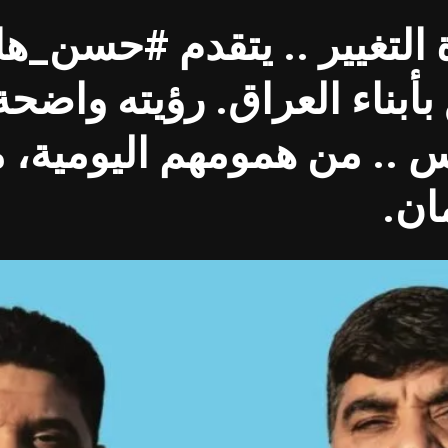
 التغيير .. يتقدم #حسن_
ُ بأبناء العراق. رؤيته واضح
 .. من همومهم اليومية، 
ان.