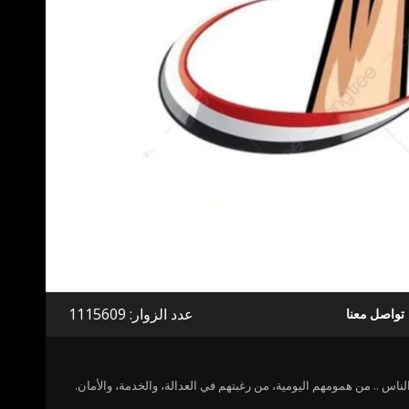
عدد الزوار: 1115609
تواصل معنا
ناس .. من همومهم اليومية، من رغبتهم في العدالة، والخدمة، والأمان.