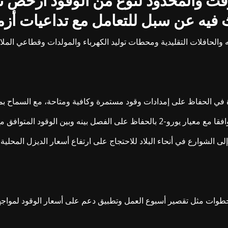
ت والمحدود لنوع من الوقود أرخص ثمنا 
 فيه عن سبل للتعامل مع تداعيات أز
 الطاقة: «إن المركبات من إنتاج 2015 وما قبله والحافلات التقليدية ومحطات توليد الكهرباء و
عدة ​في الحفاظ على ⁠إمدادات وقود مستمرة وكافية ومتاحة، مع السماح 
4 ⁠في أنظمة التخزين والنقل والبيع ‌بالتجزئة.
لى الشوارع في ‌أنحاء البلاد للاحتجاج على ارتفاع أسعار ‌الديزل المحل
وات مثل تقصير أسبوع العمل وتطبيق دعم على أسعار الوقود ⁠لمواجهة 