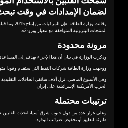
سمحت ‌الفلبين بالاستخدام المؤق
لضمان الإمدادات ​في وقت تبحث
وقالت وزارة
المنتجات البترولية المتوافقة مع ‌معيار يورو-2».
مرونة محدودة
وذكرت ‌الوزارة في بيان أن هذا ​الإجراء ‌يهدف إلى ⁠المسا
ووجهت وزارة الطاقة شركات النفط التي ستقدم وقودا متوافقا مع معيار يورو-2 بالحفاظ على الفصل بينه وبين الوقود المتوافق مع معيار يورو-
وفي الأسبوع الماضي، ‌نزل آلاف سائقي الحافلات ​التقليدية إ
الحرب الأمريكية الإسرائيلية على إيران.
ترتيبات محتملة
وعلى غرار عدد من دول جنوب شرق آسيا، ‌اتخذت الفلبين خط
طارئة لتعليق أو تخفيض ضرائب الوقود.