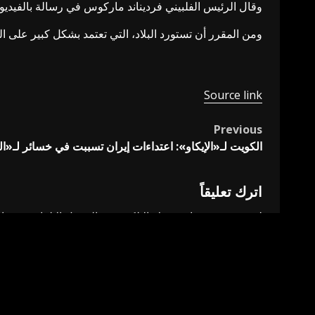
وقال الرئيس الفلبيني فرديناند ماركوس في رسالة بالفيديو: 
ومن المقرر أن تستورد البلاد، التي تعتمد بشكل كبير على ا
Source link
Previous
Post
الكويت لـ«الإيكاو»: اعتداءات إيران تسببت في خسائر لـ«ال
navigation
اترك تعليقاً
لن يتم نشر عنوان بريدك الإلكتروني.
الحقول الإلزامية مشار 
التعليق
*