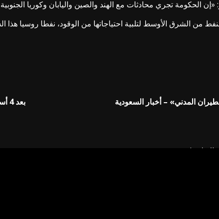
«إن الحكومة تجري محادثات مع الهند والصين واليابان وكوريا الجنوبية و
لنفط من الشرق الأوسط لتلبية ​احتياجاتها من الوقود، ​نفطا روسيا هذا
طيران المدني» – أخبار السعودية
بعد 4 أسابيع حرب.. الأسواق تترقب «اثنين أسود» – أخبار السعودية
إليها بـ
*