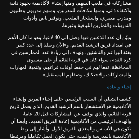
مشاركاته في ملعب السهم، ومنها إنشاء الأكاديمية بجهود ذاتية
واكتفاء ذاتي، ومنها مكافآت للمدربين، ومنهم مدربون وطنيون
ومدرب مصري، واستئجار الملعب، وتوفير باص وأدوات
التدريبات والتمارين اللياقية وغيرها.
وبيّن أن عدد اللاعبين فيها وصل إلى 40 لاعبا، وهو ما كان الأهم
في امتداد فريق الرشيد القديم، و«الآن وصلنا إلى عدد كبير
بفئة البراعم والناشئين، ونهدف إلى زيادة عدد الممارسين في
كرة القدم، سواء كان في قرية القائم أو على مستوى
المحافظة، نفعا لهم في حفظ أوقات فراغهم، وتنمية المهارات
والمشاركات والاحتكاك، وصقلهم للمستقبل».
إحياء وإعادة
كشف الشبلي أن السبب الرئيسي خلف إحياء الفريق وإنشاء
الأكاديمية هو الاستشعار باسم الرشيد القديم، الذي يحمل تاريخ
قرية القائم، والذي توقف عن المشاركات قبل 20 عاما،
والهدف الرئيسي من الأكاديمية إعادة الفريق القديم، وأيضا أن
تكون هي الأساس والمغذي للفريق الأول. وأشار إلى ربط
الأكاديمية بالمدرسة والبيت، حتى يكون العمل تكامليا ومرتبطا