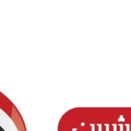
Ski
t
conten