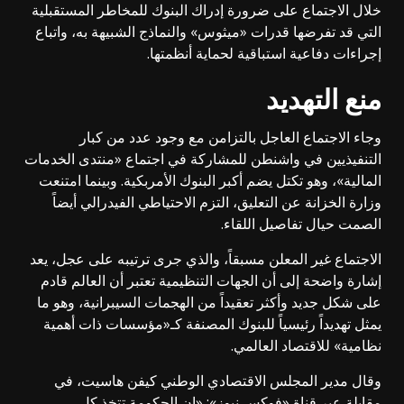
خلال الاجتماع على ضرورة إدراك البنوك للمخاطر المستقبلية
التي قد تفرضها قدرات «ميثوس» والنماذج الشبيهة به، واتباع
إجراءات دفاعية استباقية لحماية أنظمتها.
منع التهديد
وجاء الاجتماع العاجل بالتزامن مع وجود عدد من كبار
التنفيذيين في واشنطن للمشاركة في اجتماع «منتدى الخدمات
المالية»، وهو تكتل يضم أكبر البنوك الأمربكية. وبينما امتنعت
وزارة الخزانة عن التعليق، التزم الاحتياطي الفيدرالي أيضاً
الصمت حيال تفاصيل اللقاء.
الاجتماع غير المعلن مسبقاً، والذي جرى ترتيبه على عجل، يعد
إشارة واضحة إلى أن الجهات التنظيمية تعتبر أن العالم قادم
على شكل جديد وأكثر تعقيداً من الهجمات السيبرانية، وهو ما
يمثل تهديداً رئيسياً للبنوك المصنفة كـ«مؤسسات ذات أهمية
نظامية» للاقتصاد العالمي.
وقال مدير المجلس الاقتصادي الوطني كيفن هاسيت، في
مقابلة عبر قناة «فوكس نيوز»: «إن الحكومة تتخذ كل