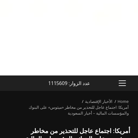
عدد الزوار: 1115609
PRIMARY
MENU
Home
الأخبار الإقتصادية
أمريكا: اجتماع عاجل للتحذير من مخاطر «ميثوس» على البنوك
والمؤسسات المالية – أخبار السعودية
أمريكا: اجتماع عاجل للتحذير من مخاطر