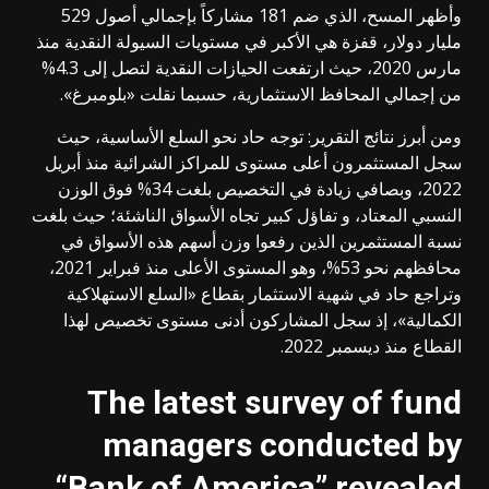
وأظهر المسح، الذي ضم 181 مشاركاً بإجمالي أصول 529
مليار دولار، قفزة هي الأكبر في مستويات السيولة النقدية منذ
مارس 2020، حيث ارتفعت الحيازات النقدية لتصل إلى 4.3%
من إجمالي المحافظ الاستثمارية، حسبما نقلت «بلومبرغ».
ومن أبرز نتائج التقرير: توجه حاد نحو السلع الأساسية، حيث
سجل المستثمرون أعلى مستوى للمراكز الشرائية منذ أبريل
2022، وبصافي زيادة في التخصيص بلغت 34% فوق الوزن
النسبي المعتاد، و تفاؤل كبير تجاه الأسواق الناشئة؛ حيث بلغت
نسبة المستثمرين الذين رفعوا وزن أسهم هذه الأسواق في
محافظهم نحو 53%، وهو المستوى الأعلى منذ فبراير 2021،
وتراجع حاد في شهية الاستثمار بقطاع «السلع الاستهلاكية
الكمالية»، إذ سجل المشاركون أدنى مستوى تخصيص لهذا
القطاع منذ ديسمبر 2022.
The latest survey of fund
managers conducted by
“Bank of America” revealed