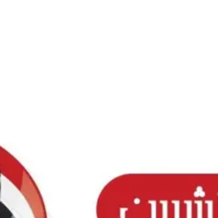
Ski
t
conten