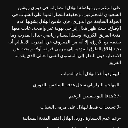
على الرغم من مواصلة الهلال انتصاراته في دوري روشن
السعودي للمحترفين، وتحقيقه انتصارا ثمينا على الشباب في
الجولة السابعة من الدوري، فإن ملامح الهلال يشوبها عدم
الإقناع، حيث ظهر هلال إنزاجي بهوية غير واضحة، غابت معها
متعة الفريق الكروية، وسط انقسام رياضي حيال المدرب وما
يقدمه مع الأزرق، إلا أنه من المعروف عن المدرب الإيطالي أنه
يجيد إغلاق الطرق المؤدية إلى مرمى فريقه أولا، ويبحث عن
الانتصار، دون النظر إلى المستوى الفني العالي الذي يقدمه
الفريق.
-ليوناردو أنقذ الهلال أمام الشباب
-المهاجم البرازيلي سجل هدفه السادس بالدوري
-37 هدفا لليو بقميص الزعيم
-9 تسديدات فقط للهلال على مرمى الشباب
-رغم عدم الخسارة دوريا، الهلال افتقد المتعة الميدانية