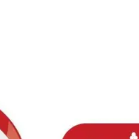
Ski
t
conten