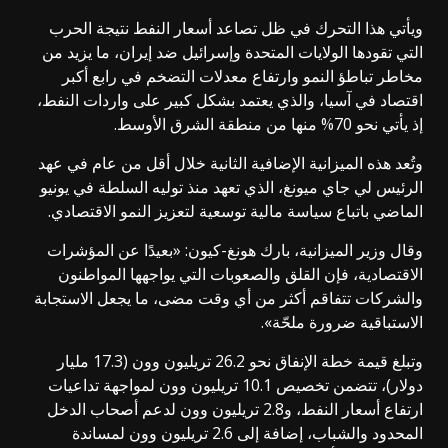
ويأتي هذا التحرك في ظل تصاعد أسعار النفط نتيجة الحرب
التي تقودها الولايات المتحدة وإسرائيل ضد إيران، ما يزيد من
مخاطر تباطؤ النمو وارتفاع معدلات التضخم في رابع أكبر
اقتصاد في آسيا، والذي يعتمد بشكل كبير على واردات النفط،
إذ يأتي نحو 70% منها من منطقة الشرق الأوسط.
وتُعد هذه الميزانية الإضافية الثانية خلال أقل من عام في عهد
الرئيس لي جاي ميونغ، الذي تعهد منذ توليه السلطة في يونيو
الماضي باتباع سياسة مالية توسعية لتعزيز النمو الاقتصادي.
وقال وزير الميزانية، بارك هونغ-كيون: «بعيدًا عن المؤشرات
الاقتصادية، فإن القلق والصعوبات التي يواجهها المواطنون
والشركات تتفاقم أكثر من أي وقت مضى، ما يجعل الاستجابة
الاستباقية ضرورة ملحّة».
وتبلغ قيمة خطة الإنفاق نحو 26.2 تريليون وون (17.3 مليار
دولار)، تتضمن تخصيص 10.1 تريليون وون لمواجهة تداعيات
ارتفاع أسعار النفط، و2.8 تريليون وون لدعم أصحاب الدخل
المحدود والشباب، إضافة إلى 2.6 تريليون وون لمساندة