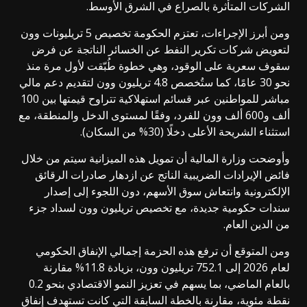
الشركات المتأثرة بالصراع في الشرق الأوسط.
ومن أبرز الإجراءات، تعتزم الحكومة تخصيص 5 تريليونات وون
لتعويض شركات تكرير النفط عن الخسائر الناتجة عن فرض
سقوف سعرية على الوقود، وهي خطوة طُبّقت لأول مرة منذ
نحو 30 عامًا، كما ستُخصص 4.8 تريليون وون لتقديم دعم مالي
مباشر للمواطنين عبر قسائم استهلاكية تتراوح قيمتها بين 100
ألف و600 ألف وون للفرد، وفقًا لمستوى الدخل والمنطقة، مع
استثناء الشريحة الأعلى دخلًا (30% من السكان).
وأوضحت وزارة المالية أن تمويل هذه الميزانية سيتم من خلال
فائض الإيرادات الضريبية الناتج عن ازدهار صادرات الرقائق
الإلكترونية وانتعاش سوق الأسهم، دون اللجوء إلى إصدار
سندات حكومية جديدة، مع تخصيص تريليون وون لسداد جزء
من الدين العام.
ومن المتوقع أن ترفع هذه الحزمة إجمالي الإنفاق الحكومي
لعام 2026 إلى 752.1 تريليون وون، بزيادة 11.8% مقارنة
بالعام الماضي، بما يسهم في تعزيز النمو الاقتصادي بنحو 0.2
نقطة مئوية، مقارنة بالخطة السابقة التي كانت تستهدف إنفاق