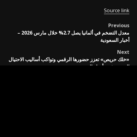
Source link
Previous
Post
معدل التضخم في ألمانيا يصل 2.7% خلال مارس 2026 –
navigation
أخبار السعودية
Next
«خلك حريص» تعزز حضورها الرقمي وتواكب أساليب الاحتيال
المستحدثة – أخبار السعودية
اترك تعليقاً
لن يتم نشر عنوان بريدك الإلكتروني.
الحقول الإلزامية مشار
إليها بـ
*
التعليق
*