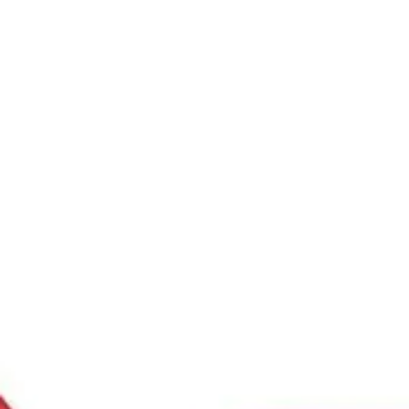
Ski
t
conten