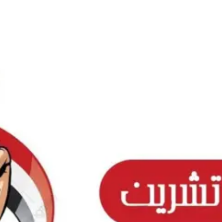
Ski
t
conten