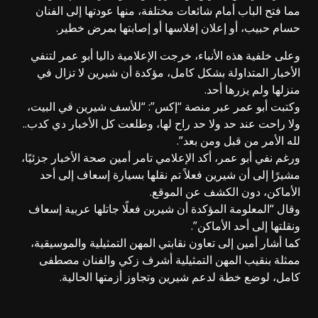
مما فتح الباب أمام شائعات مختلفة، منها عودتها إلى الفنان
حسام حبيب
، أو إعلان إفلاسها أو إصابتها بمرض خطير.
وعلى خلفية هذه الأنباء، خرجت الإعلامية
داليا
أبو عمر
لتنفي
الأخبار المتداولة بشكل كامل، مؤكدة أن شيرين لا تزال في
منزلها ولم يزرها أحد.
وكتبت أبو عمر عبر منصة “إكس”: “للأسف شيرين في البيت،
ولا راحت عند حد ولا حد راح لها، وطلعت كل الأخبار دي كدب..
لله الأمر من قبل ومن بعد”.
ورغم نفي أبو عمر، أكد الإعلامي
تامر أمين
صحة الأخبار جزئيًا،
مشيرًا إلى أن شيرين فعلاً تم نقلها بسيارة إسعاف إلى أحد
الأماكن، دون الكشف عن الموقع.
وقال “المعلومة المؤكدة أن شيرين فعلًا جاتلها عربية إسعاف
ونقلتها إلى أحد الأماكن”.
كما أشار أمين إلى تعاون نقابتي المهن التمثيلية والموسيقية،
ممثلة بنقيب المهن التمثيلية
أشرف زكي
والفنان
مصطفى
كامل
، لوضع خطة لدعم شيرين وتجاوز أزمتها الحالية.