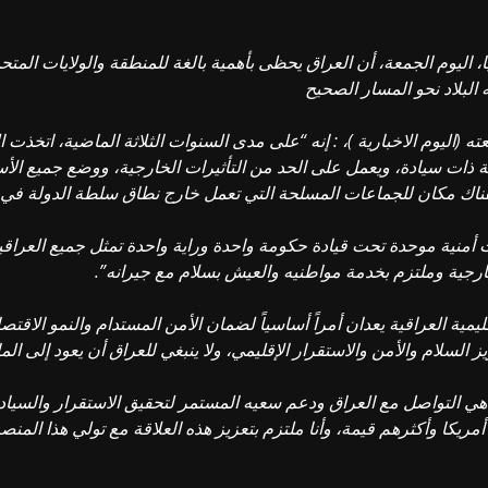
 اليوم الجمعة، أن العراق يحظى بأهمية بالغة للمنطقة والولايات المتحد
البلاد نحو المسار الصحيح
اليوم الاخبارية )، : إنه “على مدى السنوات الثلاثة الماضية، اتخذت ال
ولة ذات سيادة، ويعمل على الحد من التأثيرات الخارجية، ووضع جميع الأس
هناك مكان للجماعات المسلحة التي تعمل خارج نطاق سلطة الدولة في ا
أمنية موحدة تحت قيادة حكومة واحدة وراية واحدة تمثل جميع العراقيي
خارجية وملتزم بخدمة مواطنيه والعيش بسلام مع جيرانه”.
ليمية العراقية يعدان أمراً أساسياً لضمان الأمن المستدام والنمو الاقت
سلام والأمن والاستقرار الإقليمي، ولا ينبغي للعراق أن يعود إلى الماض
 هي التواصل مع العراق ودعم سعيه المستمر لتحقيق الاستقرار والسيادة
مريكا وأكثرهم قيمة، وأنا ملتزم بتعزيز هذه العلاقة مع تولي هذا ال