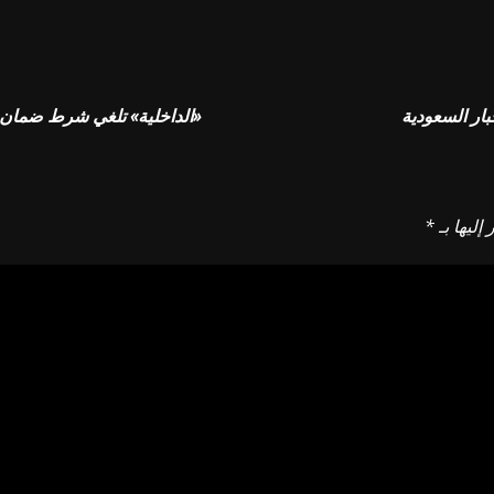
ار السعودية
«الداخلية» تلغي شرط ضمان الـ 200 ألف ريال على معارض السيارات – أخبار 
إليها بـ
*