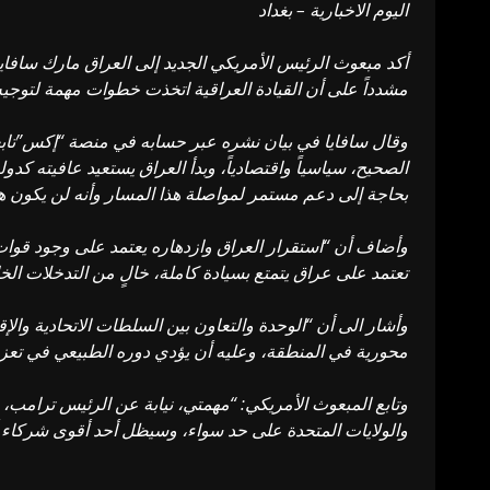
اليوم الاخبارية – بغداد
أكد مبعوث الرئيس الأمريكي الجديد إلى العراق مارك سافايا،
مشدداً على أن القيادة العراقية اتخذت خطوات مهمة لتوجيه 
وقال سافايا في بيان نشره عبر حسابه في منصة “إكس”تابعته (
الصحيح، سياسياً واقتصادياً، وبدأ العراق يستعيد عافيته كد
بحاجة إلى دعم مستمر لمواصلة هذا المسار وأنه لن يكون 
وأضاف أن “استقرار العراق وازدهاره يعتمد على وجود قوات 
تعتمد على عراق يتمتع بسيادة كاملة، خالٍ من التدخلات ال
وأشار الى أن “الوحدة والتعاون بين السلطات الاتحادية والإق
محورية في المنطقة، وعليه أن يؤدي دوره الطبيعي في تعزيز ال
وتابع المبعوث الأمريكي: “مهمتي، نيابة عن الرئيس ترامب،
والولايات المتحدة على حد سواء، وسيظل أحد أقوى شركاء أ