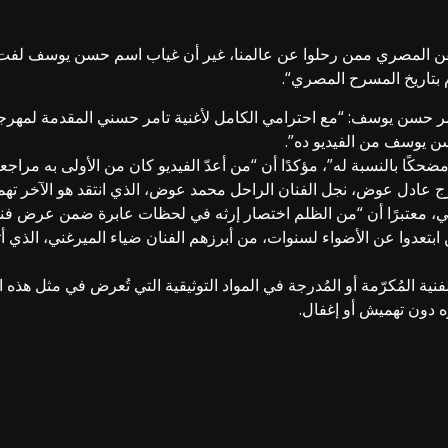
فن المصري ممن رحلوا عن عالمنا، غير أن غياب اسم
حسن يوسف
لفت ا
 بتاريخ
المسرح المصري
“.
ر حسن يوسف
: “مع احترامي الكامل لأغنية
تامر حسني
المقدمة لمهرج
ن يوسف من الفيديو ده”.
حكًا بالنسبة له”، مؤكدًا أن “من أعدّ الفيديو كان من الأولى به مرا
خرج عادل عوض، نجل الفنان الراحل
محمد عوض
، الذي انتقد هو الآخر ت
ني، معتبرًا أن “من الظلم اختصار إرثه في لحظات عابرة ضمن عرض فني
ن ابتعدوا عن الأضواء لسنوات، من أبرزهم الفنان
ضياء
الميرغني، الذي أث
فنية المُكرّمة أو المُدرجة في المواد التوثيقية التي تُعرض في مثل هذ
 دون تهميش أو إغفال.