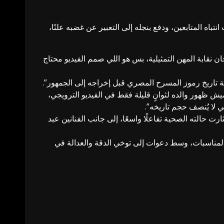
نتباه المتابعين، ودفع بنجله إلى التعبير عن غضبه علنًا،
ان
نقابة المهن التمثيلية
، بس هو
اللي
صمم الفيديو محتاج
جعة تاريخ رموز المسرح المصري قبل إخراجه إلى الجمهور”.
هميش ظهور والده لثوانٍ قليلة فقط في الفيديو الترويجي،
 لا يُنصف حجم تاريخه”.
ارت حالته الصحية تفاعلًا واسعًا، إلى جانب الفنانين
عبد
ه المناسبات، وسط دعوات إلى توخي الدقة والعدالة في