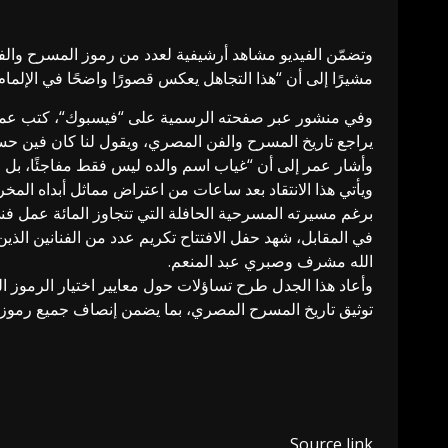
وتضمّن الفيديو مشاهد أرشيفية لعدد من رموز المسرح وال
مشيرًا إلى أن “هذا التجاهل يعكس قصورًا واضحًا في الإلمام
وفي منشور عبر صفحته الرسمية على “
فيسبوك
“، كتب
عم
يراجع تاريخ المسرح والفن المصري، ويقول لنا كان فين حس
وأشار عمر إلى أن “غياب اسم والده ليس فقط مفاجئًا، بل مض
ويأتي هذا الانتقاد بعد ساعات من اعتراض مماثل أبداه الم
برغم مسيرته المسرحية الحافلة التي تتجاوز المائة عمل ف
في المقابل، شهد حفل الافتتاح تكريم عدد من الفنانين الذي
الله مشرف
وصبري
عبد المنعم
.
وأعاد هذا الجدل طرح تساؤلات حول معايير اختيار الرموز ال
توثيق تاريخ المسرح المصري، بما يضمن إنصاف جميع رموزه
Source link