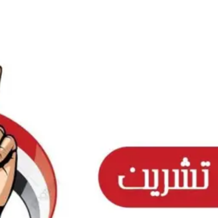
Ski
t
conten