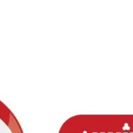
Ski
t
conten