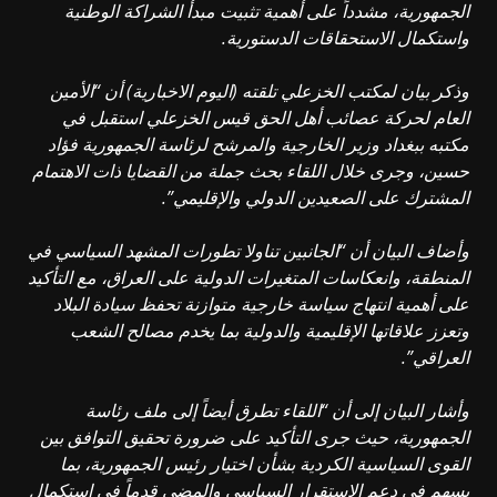
الجمهورية، مشدداً على أهمية تثبيت مبدأ الشراكة الوطنية
واستكمال الاستحقاقات الدستورية.
وذكر بيان لمكتب الخزعلي تلقته (اليوم الاخبارية) أن “الأمين
العام لحركة عصائب أهل الحق قيس الخزعلي استقبل في
مكتبه ببغداد وزير الخارجية والمرشح لرئاسة الجمهورية فؤاد
حسين، وجرى خلال اللقاء بحث جملة من القضايا ذات الاهتمام
المشترك على الصعيدين الدولي والإقليمي”.
وأضاف البيان أن “الجانبين تناولا تطورات المشهد السياسي في
المنطقة، وانعكاسات المتغيرات الدولية على العراق، مع التأكيد
على أهمية انتهاج سياسة خارجية متوازنة تحفظ سيادة البلاد
وتعزز علاقاتها الإقليمية والدولية بما يخدم مصالح الشعب
العراقي”.
وأشار البيان إلى أن “اللقاء تطرق أيضاً إلى ملف رئاسة
الجمهورية، حيث جرى التأكيد على ضرورة تحقيق التوافق بين
القوى السياسية الكردية بشأن اختيار رئيس الجمهورية، بما
يسهم في دعم الاستقرار السياسي والمضي قدماً في استكمال