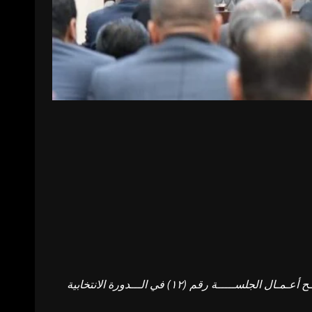
وذكرت الدائرة الإعلامية لمجلس النواب في بيان تلقته (اليوم الاخبارية)، أن “رئـيـس مـجـلـس الـنـواب هـيـبـت الـحـلـبوسـي افـتـتـح أعـمـال الجلســـــة رقم (١٢) في الـــدورة الانتخابية