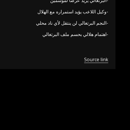
-البرتغالي يريد عرضا لموسمين
-وكيل اللاعب يؤيد استمراره مع الهلال
-النجم البرتغالي لن ينتقل لأي ناد محلي
-اهتمام هلالي بحسم ملف البرتغالي
Source link
Previous
Post
اﻷهلي يقترب من نجم برتغالي
navigation
اترك تعليقاً
لن يتم نشر عنوان بريدك الإلكتروني.
الحقول الإلزامية مشار 
التعليق
*