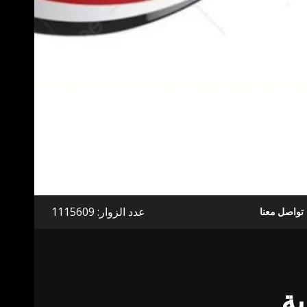
عدد الزوار: 1115609
تواصل معنا
ية