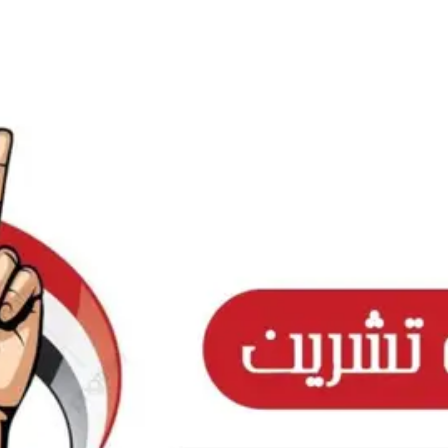
Ski
t
conten