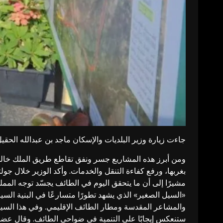
جاءت زيارة وزير البلديات والإسكان ماجد بن عبدالله الحقي
ومن أبرز هذه المشاريع جسر ونفق تقاطع طريق الملك خالد
بغربها، ورفع كفاءة التنقل والخدمات. وأكد الوزير خلال جو
مشيرًا إلى أن ما يتحقق اليوم في الطائف يجسّد توجه الم
«السيل الصغير» الذي يشهد تطورًا متسارعًا في البنية السي
والمشاعر المقدسة ومطار الطائف الإقليمي. وفي هذا السيا
ستنعكس إيجابًا على التنمية في ضواحي الطائف. وقال عضو م