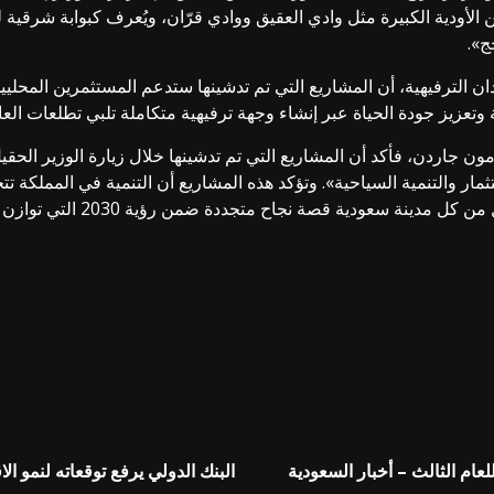
الأودية الكبيرة مثل وادي العقيق ووادي قرّان، ويُعرف كبوابة شرقية لم
ج».
ن الترفيهية، أن المشاريع التي تم تدشينها ستدعم المستثمرين المحلي
تعزيز جودة الحياة عبر إنشاء وجهة ترفيهية متكاملة تلبي تطلعات العائ
ن جاردن، فأكد أن المشاريع التي تم تدشينها خلال زيارة الوزير الحقي
تثمار والتنمية السياحية». وتؤكد هذه المشاريع أن التنمية في المملكة
ح متجددة ضمن رؤية 2030 التي توازن بين النمو الاقتصادي وتحسين جودة الحياة.
البنك الدولي يرفع توقعاته لنمو الاقتصاد السعودي إلى 2