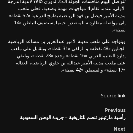
تتواصل اليوم منافسات الجولة الـ25 لدوري Yelo لأندية الدرجة
اﻷولى، عندما تقام 4 مواجهات مهمة وصعبة، فعلى ملعب
مدينة اﻷمير فيصل بن فهد الرياضية يطمح الدرعية «52 نقطة»
إلى مواصلة مطاردته للمتصدر، حينما يستضيف الباطن «14
نقطة».
ويتواجه على ملعب مدينة اﻷمير عبدالعزيز بن مساعد الرياضية
الجبلين «48 نقطة» و الزلفي «31 نقطة»، ويتقابل على ملعب
إدارة التعليم العربي «16 نقطة» وجدة «28 نقطة»، ويلتقي
على ملعب مدينة اﻷمير عبدالله بن جلوي الرياضية، العدالة
«17 نقطة» والفيصلي «42 نقطة».
Source link
Previous
Post
رأسية مارتينيز تنضم للتاريخية – جريدة الوطن السعودية
navigation
Next