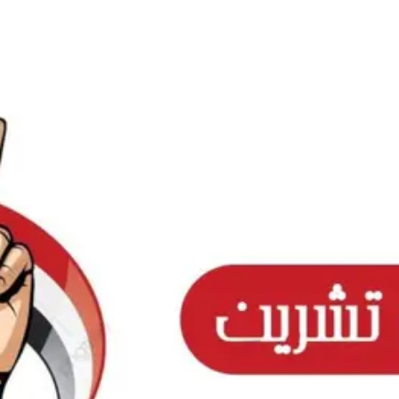
Ski
t
conten