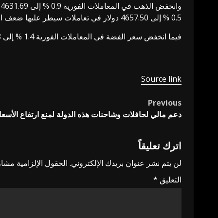
0.5 % إلى 4657.50 دولار ⁠في تعاملات سيطر عليها ضعف السيولة مع إغلاق كثير من الأسواق في آسيا وأوروبا بسبب عطلة.
فيما انخفض ⁠سعر الفضة في المعاملات الفورية 1.4 % ​إلى 71.98 دولار للأوقية، وتراجع البلاتين في المعاملات الفورية 0.9 % إلى 1970.38 دولار، بينما استقر البلاديوم ⁠عند 1503.52 دولار.
Source link
Previous
Post
دعم مالي لحافلات وشاحنات هذه الدولة لمنع ارتفاع الأسعار
navigation
اترك تعليقاً
لن يتم نشر عنوان بريدك الإلكتروني.
الحقول الإلزامية مشار 
التعليق
*