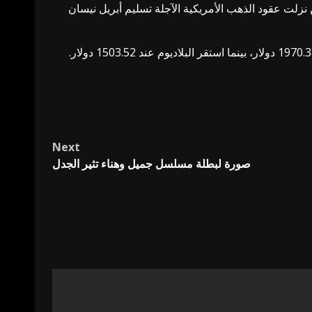
لار للأوقية (الأونصة) بحلول الساعة 03.06 بتوقيت جرينتش، في حين نزلت عقود الذهب ‌الأمريكية الآجلة تسليم أبريل نيسان
Next
صورة لبطلة مسلسل جميل وهناء تثير الجدل