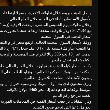
الأصول الاستثمارية أداء في العالم خلال العام الحالي.
بلغ 2071.34 دولار للأوقية، محققا ارتفاعا ضخما تجاوزت نسبته 105.59%، أي بزيادة قدرها 2187.03 دولار في أقل من عام واحد.
أسعار الذهب في السوق المحلية
ووفقا لأسعار السوق المحلية الحالية، ارتفع سعر غرام الذهب عيار 24 الذي يُتداول كسبائك (ولا تشمل قيمته ضريبة القيمة المضافة)
الذهب عيار 18 نحو 385 ريالا للغرام قبل المصنعية والربحية والضريبة.
الكيلو يتجاوز نصف مليون
المكثفة من البنوك المركزية العالمية، وتزايد الطلب على ا
يتبعون الاتجاهات الصاعدة للأسواق العالمية.
متوسط توقعاته للعام ذاته إلى نحو 4488 دولارا للأوقية.
الفضة تتراجع رغم الدعم
العوامل ذاتها التي تدعم صعود الذهب.