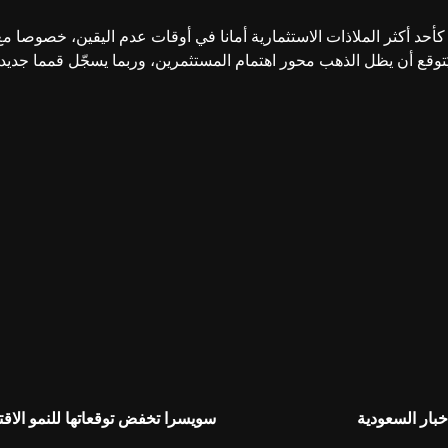
 كأحد أكثر الملاذات الاستثمارية أمانا في أوقات عدم اليقين، خصوصا 
ذهب محور اهتمام المستثمرين، وربما يسجّل قمما جديدة قبل نهاية 2025 إذا استمرت وتيرة ا
سويسرا تخفض توقعاتها للنمو الاق