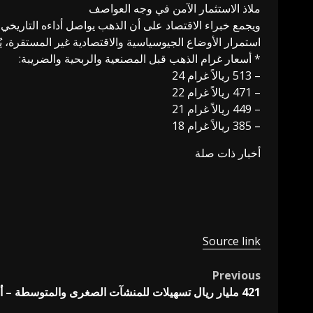
ملاذ الاستثمار الآمن في وجه العواصف
ويجمع خبراء الاقتصاد على أن الذهب يواصل أداءه التاريخي
استمرار الأوضاع الجيوسياسية والاقتصادية غير المستقرة، يُتوقع أن يظل ال
* أسعار غرام الذهب قبل المصنعية والربحية والضريبة:
– 513 ريالاً غرام 24
– 471 ريالاً غرام 22
– 449 ريالاً غرام 21
– 385 ريالاً غرام 18
أخبار ذات صلة
Source link
Previous
Post
421 مليار ريال تسهيلات للمنشآت الصغرى والمتوسطة – أخبار السعودية
navigation