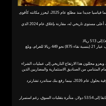
واصل الذهب بريقه خلال تداولاته الأخيرة، مسجلا ارتفاعات قياسية غير مسبوقة في تاريخه الحديث، إذ سجل المعدن الأصفر 78 رقما قياسيا جديدا منذ مطلع عام 2025، ليعزز مكانته كأقوى
وخلال تداولاته يوم الخميس الماضي، ارتفعت الأوقية (زنة 31.1 غرام، عيار 24 بنسبة نقاء 999.9) إلى4258.37 دولار، ليسجل الذهب أعلى مستوى تاريخي له، مقارنة بإغلاق عام 2024 الذي
أما الذهب عيار 22 (بنسبة نقاء 917) فقد سجل 471 ريالا للغرام قبل احتساب المصنعية وربحية التاجر والضريبة، في حين بلغ الذهب عيار 21 (بنسبة نقاء 875) نحو 449 ريالا للغرام، وبلغ
كانت أسعار كيلو الذهب قد تجاوزت خلال العام الحالي حاجز نصف مليون ريال، في استمرارٍ للاتجاه الصاعد الذي بدأ مطلع 2024، ويعزو محللون هذا الارتفاع التاريخي إلى عمليات الشراء
ام المتنامي من الصناديق الاستثمارية والمضاربين الذين
ويرى محللون لدى بنك أوف أمريكا وسوسيتيه جنرال أن وتيرة الصعود الحالية قد تستمر لتصل بأسعار الذهب إلى 5 آلاف دولار للأوقية بحلول عام 2026، بينما رفع بنك ستاندرد تشارترد
وفي المقابل، تراجعت أسعار الفضة في المعاملات الفورية بنسبة 2.06% لتصل إلى 51.28 دولار للأوقية بعد أن كانت قد ارتفعت سابقا إلى 53.54 دولار، متأثرة بتقلبات السوق، رغم استمرار