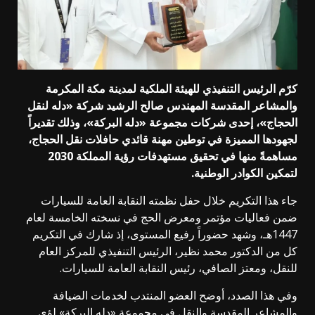
كرّم الرئيس التنفيذي للهيئة الملكية لمدينة مكة المكرمة
والمشاعر المقدسة المهندس صالح الرشيد شركة «دله لنقل
الحجاج»، إحدى شركات مجموعة «دله البركة»، وذلك تقديراً
لجهودها المميزة في توطين مهنة قائدي حافلات نقل الحجاج،
مساهمةً منها في تحقيق مستهدفات رؤية المملكة 2030
لتمكين الكوادر الوطنية.
جاء هذا التكريم خلال حفل نظمته النقابة العامة للسيارات
ضمن فعاليات مؤتمر ومعرض الحج في نسخته الخامسة لعام
1447هـ، وشهد حضوراً رفيع المستوى، إذ شارك في التكريم
كل من الدكتور محمد نظير، الرئيس التنفيذي للمركز العام
للنقل، ومعتز الصافي، رئيس النقابة العامة للسيارات.
وفي هذا الصدد، أوضح العضو المنتدب لخدمات الضيافة
والمشاعر المقدسة والنقل في مجموعة «دله البركة» لؤي