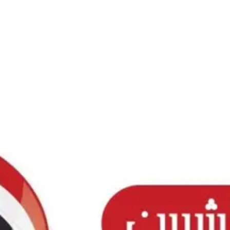
Ski
t
conten