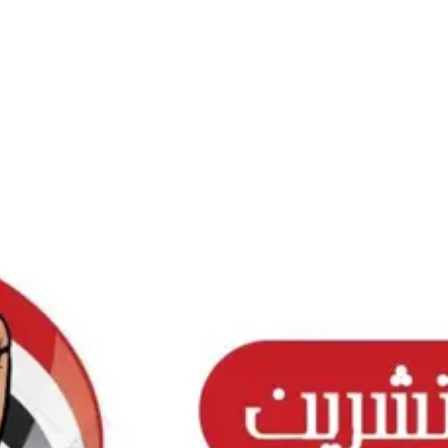
Ski
t
conten