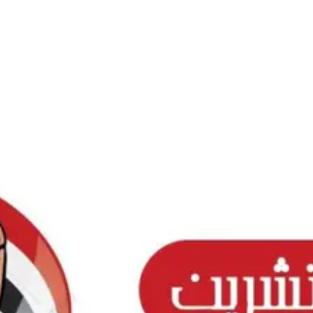
Ski
t
conten