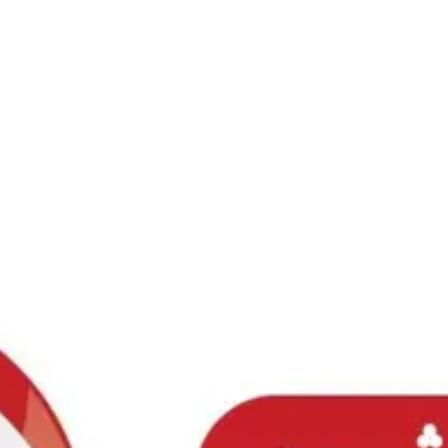
Ski
t
conten