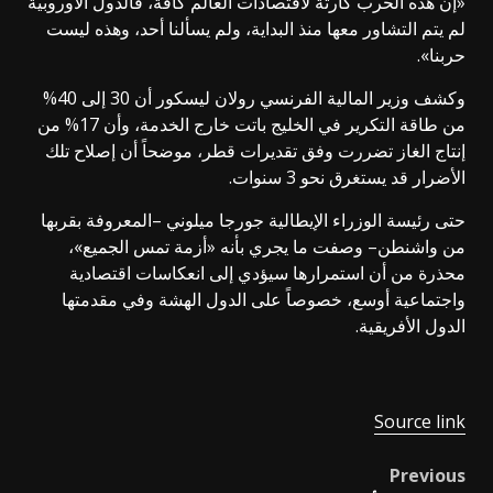
«إن هذه الحرب كارثة لاقتصادات العالم كافة، فالدول الأوروبية
لم يتم التشاور معها منذ البداية، ولم يسألنا أحد، وهذه ليست
حربنا».
وكشف وزير المالية الفرنسي رولان ليسكور أن 30 إلى 40%
من طاقة التكرير في الخليج باتت خارج الخدمة، وأن 17% من
إنتاج الغاز تضررت وفق تقديرات قطر، موضحاً أن إصلاح تلك
الأضرار قد يستغرق نحو 3 سنوات.
حتى رئيسة الوزراء الإيطالية جورجا ميلوني –المعروفة بقربها
من واشنطن– وصفت ما يجري بأنه «أزمة تمس الجميع»،
محذرة من أن استمرارها سيؤدي إلى انعكاسات اقتصادية
واجتماعية أوسع، خصوصاً على الدول الهشة وفي مقدمتها
الدول الأفريقية.
Source link
Previous
Post