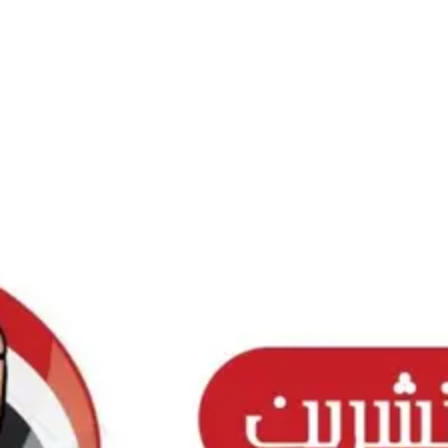
Ski
t
conten