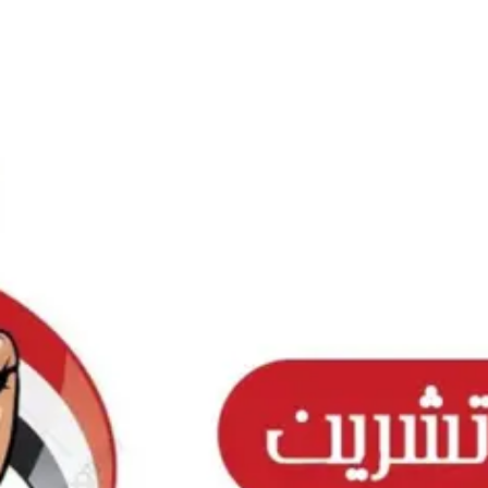
Ski
t
conten