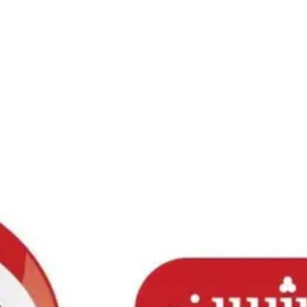
Ski
t
conten