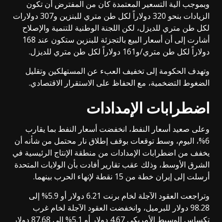
وبموجب آلية التسعير المعتمدة كان من المفترض أن تكون
الزيادات بنحو 320 دولاراً لكل طن متري للبنزين و307 دولارات
لكل طن متري للديزل، لكن اللجنة الوطنية للتنمية والإصلاح
أشارت إلى أن أسعار البيع بالتجزئة للبنزين ستكون عند 168
دولاراً لكل طن متري/و161 دولاراً لكل طن متري للديزل.
وتهدف الحكومة إلى تخفيف العبء عن المستهلكين وتقليل
الضغوط التضخمية، مع الحفاظ على الاستقرار الاقتصادي.
اضطرابات الإمدادات
وعلى صعيد أسعار النفط، انخفضت أسعار النفط بما يقارب
6%، اليوم، وسط توقعات بوقف إطلاق نار محتمل من شأنه أن
يخفف من اضطرابات الإمدادات من منطقة الإنتاج الرئيسية في
الشرق الأوسط، وذلك عقب تقارير أفادت بأن الولايات المتحدة
أرسلت إلى إيران خطة من 15 نقطة لإنهاء الحرب بينهما.
وتراجعت العقود الآجلة لخام برنت 6.21 دولار أو 5.9% إلى
98.28 دولار للبرميل، وانخفضت العقود الآجلة لخام غرب
تكساس الوسيط الأمريكي 4.67 دولار أو 5.1% إلى 87.68 دولار