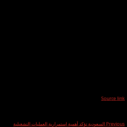
أسوأ أزمة طاقة
وحذّر المدير التنفيذي لوكالة الطاقة الدولية فاتح بيرول أخيراً من أن
العالم قد يواجه أسوأ أزمة طاقة منذ عقود بسبب الحرب في الشرق
الأوسط، مؤكدا أن الوضع «خطير جدا».
وقال في نادي الصحافة الوطني في كانبيرا: «حتى الآن، خسرنا 11
مليون برميل يوميا، أي أكثر مما خسرناه خلال أزمتي النفط
الرئيسيتين مجتمعتين في سبعينات القرن الماضي».
وأضاف: «في ذلك الوقت، خسر العالم نحو 5 ملايين برميل يوميا في
كل من الأزمتين، أي ما مجموعه 10 ملايين برميل يوميا إذا جمعنا
الأزمتين».
Source link
Post navigation
Previous
السعودية تؤكد أهمية استمرارية العمليات التشغيلية