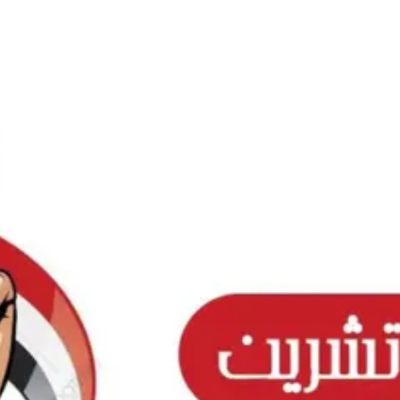
Ski
t
conten