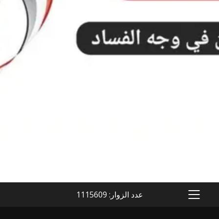
عدد الزوار: 1115609
PRIMARY
MENU