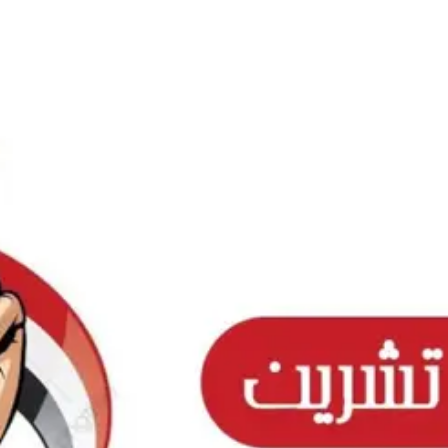
Ski
t
conten