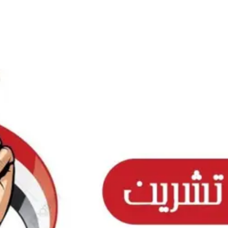
Ski
t
conten