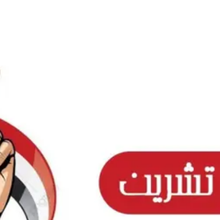
Ski
t
conten