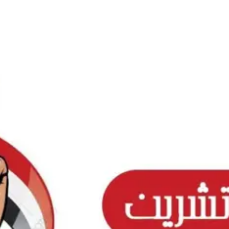
Ski
t
conten