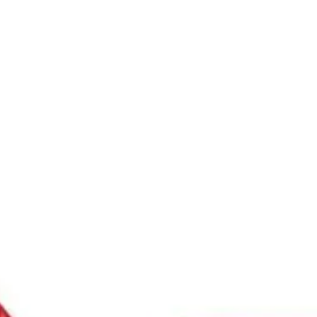
Ski
t
conten