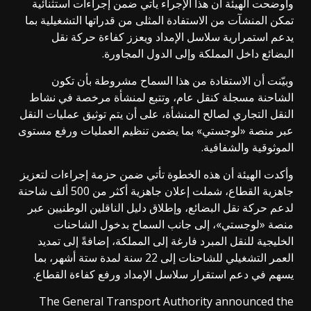
وأوضحت الهيئة أن هذا الإجراء يأتي ضمن إجراءات استثنائية
تمكن المنشآت من الاستفادة المثلى من قدراتها التشغيلية بما
يدعم استمرارية سلاسل الإمداد ويعزز كفاءة حركة نقل
البضائع داخل المملكة وإلى الدول المجاورة.
وبيّنت أن الاستفادة من هذا السماح مشروطة بأن تكون
الشاحنة مسجلة كنقل عام، وتتبع لمنشأة مرخصة في نشاط
النقل التجاري لصالح المنشأة، على أن يتم توثيق عمليات النقل
عبر منصة «لوجستي» بما يضمن تنظيم العمليات ورفع مستوى
الموثوقية والشفافية.
وأكدت الهيئة أن هذه الخطوة تأتي ضمن حزمة إجراءات لتعزيز
جاهزية القطاع، شملت إعلان جاهزية أكثر من 500 ألف شاحنة
لدعم حركة نقل البضائع، وإطلاق دليل الناقلين الوطنيين عبر
منصة «لوجستي»، إلى جانب السماح بدخول الشاحنات
الخليجية للنقل المبرد فارغة إلى المملكة، إضافةً إلى تمديد
العمر التشغيلي للشاحنات إلى 22 سنة لمدة ستة أشهر، بما
يسهم في دعم استقرار سلاسل الإمداد ورفع كفاءة القطاع.
The General Transport Authority announced the