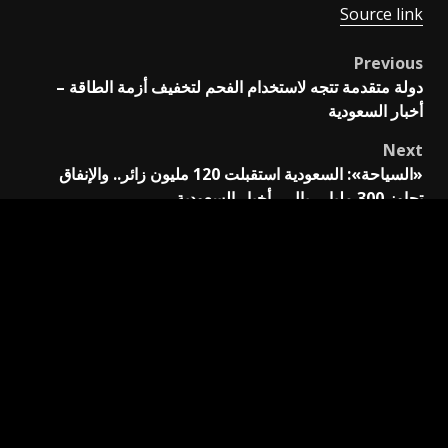
Source link
Previous
Post
دولة متقدمة تتجه لاستخدام الفحم لتخفيف أزمة الطاقة –
navigation
أخبار السعودية
Next
«السياحة»: السعودية استقبلت 120 مليون زائر.. والإنفاق
تجاوز 300 مليار ريال – أخبار السعودية
اترك تعليقاً
لن يتم نشر عنوان بريدك الإلكتروني.
الحقول الإلزامية مشار
إليها بـ
*
التعليق
*