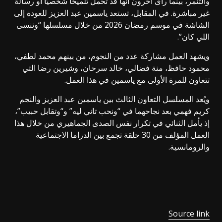
والتنمر، بينما رأى آخرون أنها قد تحمل تلميحًا شخصيًا أو رسالة
غير مباشرة. في المقابل، تستعد
ياسمين عبد العزيز
للعودة إلى
الشاشة في موسم رمضان 2026 من خلال مسلسلها “وننسى
اللي
كان”.
ويشهد العمل مشاركة عدد من النجوم، من بينهم
محمد لطفي
،
محمود حافظ،
منة فضالي
،
خالد سرحان
، وشيرين رضا التي
تتعاون للمرة الأولى مع ياسمين في هذا العمل.
ويُعد المسلسل التعاون الثالث بين ياسمين
عبد العزيز
والنجم
كريم فهمي
بعد نجاحهما في “ونحب تاني ليه” و“وتقابل حبيب”،
إذ يأمل الثنائي في تكرار نفس الصدى الجماهيري من خلال هذا
العمل المؤلف من 30 حلقة تجمع بين الدراما الاجتماعية
والرومانسية.
Source link