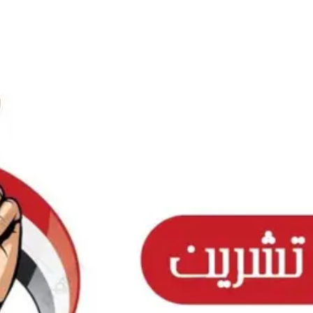
Ski
t
conten