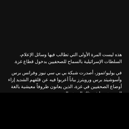
هذه ليست المرة الأولى التي تطالب فيها وسائل الإعلام،
السلطات الإسرائيلية بالسماح للصحفيين بدخول قطاع غزة.
في يوليو/تموز، أصدرت شبكة بي بي سي نيوز وفرانس برس
وأسوشيتد برس ورويترز بياناً أعربوا فيه عن قلقهم الشديد إزاء
أوضاع الصحفيين في غزة، الذين يعانون ظروفاً معيشية بالغة
الصعوبة، بما في ذلك الجوع والتهجير.
وفي أغسطس/، أيّدت 27 دولة، من بينها المملكة المتحدة، بياناً
دعا إسرائيل إلى السماح فوراً لوسائل الإعلام الأجنبية بالدخول
إلى غزة، وأدان الهجمات على الصحفيين هناك.