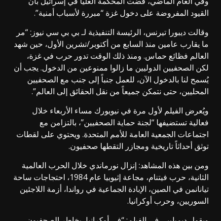
وفي العام الماضي، قضت المحكمة العليا في إسرائيل بأن
القيود المفروضة على دخول غزة “مبررة لأسباب أمنية”.
وقالت ديبورا تيرنس، الرئيسة التنفيذية لـ بي بي سي نيوز: “مر
ما يقارب عامين منذ السابع من أكتوبر/تشرين الأول، حين شهد
العالم فظائع حماس. ومنذ ذلك الوقت تدور حرب في غزة،
لكن الصحفيين الدوليين ما زالوا ممنوعين من الدخول. يجب أن
يُسمح لنا بالدخول الآن، للعمل جنباً إلى جنب مع الصحفيين
المحليين، حتى نتمكن جميعاً من نقل الحقائق إلى العالم”.
ويُعرض الفيلم لأول مرة في نيويورك مساء الأربعاء خلال
فعالية تستضيفها “لجنة حماية الصحفيين”، بالتزامن مع
اجتماعات الجمعية العامة للأمم المتحدة. ويحتوي على لقطات
توثق أحداثاً تاريخية ومجازر التقطها صحفيون.
ومن بين هذه المشاهد: إنزال نورماندي خلال الحرب العالمية
الثانية، حرب فيتنام، مجاعة إثيوبيا عام 1984، احتجاجات ساحة
تيانانمن في الصين، الإبادة الجماعية في رواندا، أزمة اللاجئين
السوريين، وحرب أوكرانيا.
ويقول ديمبليبي في الفيلم: “في أوكرانيا، يخاطر الصحفيون