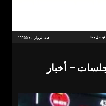
عدد الزوار: 1115596
تواصل معنا
ل»: 980 مليون ريال مبيعات الأجانب في 3 جلسات – أخبار