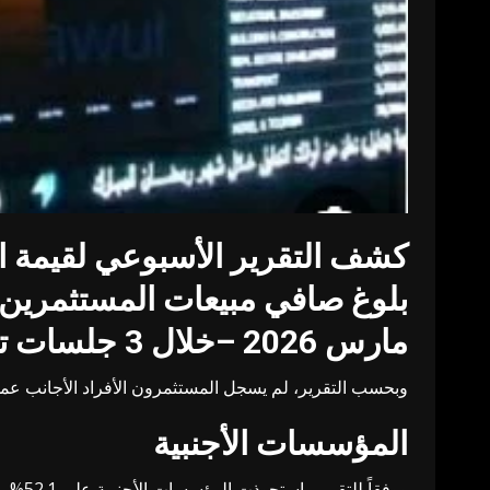
كشف التقرير الأسبوعي لقيمة ال
مارس 2026 –خلال 3 جلسات تداول بسبب إجازة عيد الفطر المبارك- نحو 980 مليون ريال.
وبحسب التقرير، لم يسجل المستثمرون الأفراد الأجانب عمليات شراء، مقابل مبيعات بقيمة 980 مليون ريال، في ح
المؤسسات الأجنبية
ووفقاً للتقرير، استحوذت المؤسسات الأجنبية على 52.1% من إجمالي عمليات الشراء في سوق الأسهم، مقابل 46.6% من إجمالي عمليات البيع.