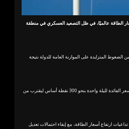
عار الطاقة عالميًا، في ظل التصعيد العسكري في منطقة
 الضغوط المتزايدة على الموازنة العامة للدولة نتيجة
وفي موازاة ذلك، اتخذ البنك المركزي التركي سلسلة إجراءات لدعم الاستقرار المالي، شملت تثبيت مسار السياسة النقدية ورفع سعر الفائدة لليلة واحدة بنحو 300 نقطة أساس ليقترب من
داعيات ارتفاع أسعار الطاقة، مع إبقاء احتمالات تعديل