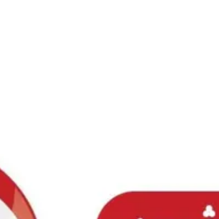
Ski
t
conten