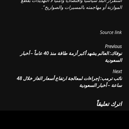
استقرار البلد سياسياً واقتصادياً وأمنياً لا التهديدات بقطع
الموازنة أو مهاجمته بالمسيرات والصواريخ”.
Source link
Post
Previous
نوفاك: العالم يشهد أكبر أزمة طاقة منذ 40 عاماً – أخبار
navigation
السعودية
Next
نائب ترمب: إجراءات لمعالجة ارتفاع أسعار الغاز خلال 48
ساعة – أخبار السعودية
اترك تعليقاً
لن يتم نشر عنوان بريدك الإلكتروني.
الحقول الإلزامية مشار
إليها بـ
*