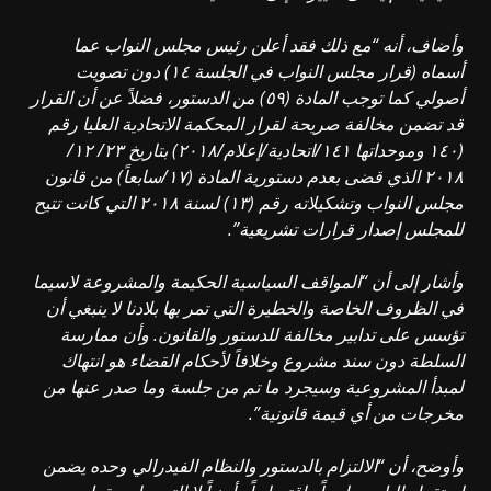
وأضاف، أنه “مع ذلك فقد أعلن رئيس مجلس النواب عما
أسماه (قرار مجلس النواب في الجلسة ١٤) دون تصويت
أصولي كما توجب المادة (٥٩) من الدستور، فضلاً عن أن القرار
قد تضمن مخالفة صريحة لقرار المحكمة الاتحادية العليا رقم
(١٤٠ وموحداتها ١٤١/اتحادية/إعلام/٢٠١٨) بتاريخ ٢٣/ ١٢/
٢٠١٨ الذي قضى بعدم دستورية المادة (١٧/سابعاً) من قانون
مجلس النواب وتشكيلاته رقم (١٣) لسنة ٢٠١٨ التي كانت تتيح
للمجلس إصدار قرارات تشريعية”.
وأشار إلى أن “المواقف السياسية الحكيمة والمشروعة لاسيما
في الظروف الخاصة والخطيرة التي تمر بها بلادنا لا ينبغي أن
تؤسس على تدابير مخالفة للدستور والقانون. وأن ممارسة
السلطة دون سند مشروع وخلافاً لأحكام القضاء هو انتهاك
لمبدأ المشروعية وسيجرد ما تم من جلسة وما صدر عنها من
مخرجات من أي قيمة قانونية”.
وأوضح، أن “الالتزام بالدستور والنظام الفيدرالي وحده يضمن