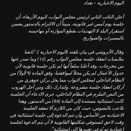
اليوم الاخبارية – بغداد
أعلن النائب الثاني لرئيس مجلس النواب، اليوم الأربعاء، أن
جلسة يوم أمس غير قانونية، مبيناً أن الالتزام بالدستور يضمن
استقرار البلد لا التهديدات بقطع الموازنة أو مهاجمته
بالمسيرات والصواريخ.
وقال الأتروشي في بيان تلقته (اليوم الاخبارية ): “تابعنا
ملابسات انعقاد جلسة مجلس النواب رقم (١٤) وما صدر عنها
من مخرجات، وقد أعلنا سلفاً أنها لم تكن جلسة قانونية لأن
جدول الأعمال لم يكن محلاً لموافقتنا، وفق المادة (٩/أولاً) من
النظام الداخلي لمجلس النواب مما يخل بركن جوهري من
أركان انعقاد جلسة مشروعة. ولتدارك ذلك ومن أجل الهروب
من النص الملزم في النظام الداخلي، جرى الادعاء أن الجلسة
كانت استثنائية مستندة إلى المادة (٥٨) من الدستور. وهذا
تلاعب بالنصوص، حيث كان من اللازم ألا تنعقد الجلسة
الاعتيادية من الأساس وأن تتم الدعوة إلى جلسة استثنائية في
وقت لاحق لتستوفي شكليتها القانونية لا أن يتم الدعوة لجلسة
اعتيادية ثم يُدعى تغييرها إلى استثنائية”.