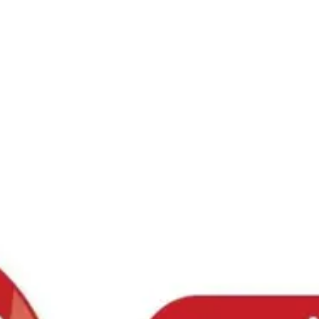
Ski
t
conten