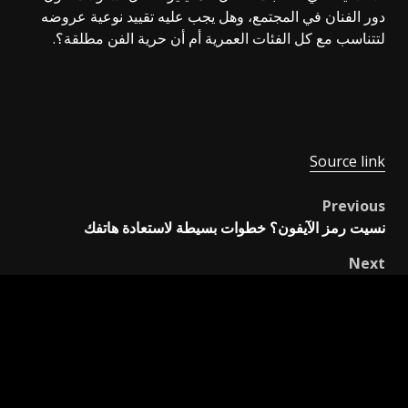
دور الفنان في المجتمع، وهل يجب عليه تقييد نوعية عروضه
لتتناسب مع كل الفئات العمرية أم أن حرية الفن مطلقة؟.
Source link
Previous
Post
نسيت رمز الآيفون؟ خطوات بسيطة لاستعادة هاتفك
navigation
Next
استعادة المناصب الإدارية من حركة التغيير تشمل منصب
محافظ السليمانية
اترك تعليقاً
لن يتم نشر عنوان بريدك الإلكتروني.
الحقول الإلزامية مشار