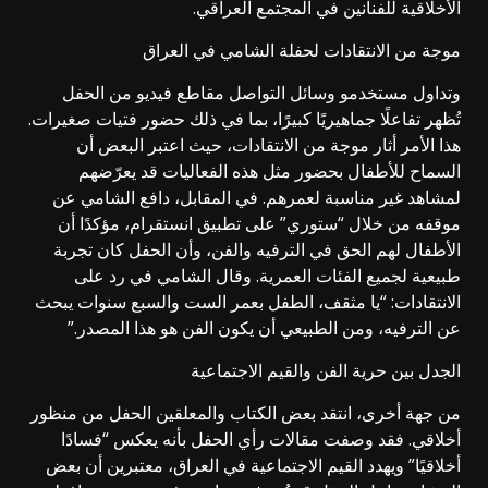
الأخلاقية للفنانين في
المجتمع العراقي
.
موجة من الانتقادات لحفلة الشامي في
العراق
وتداول مستخدمو وسائل التواصل مقاطع فيديو من الحفل
تُظهر تفاعلًا جماهيريًا كبيرًا، بما في ذلك حضور فتيات صغيرات.
هذا الأمر أثار موجة من الانتقادات، حيث اعتبر البعض أن
السماح للأطفال بحضور مثل هذه الفعاليات قد يعرّضهم
لمشاهد غير مناسبة لعمرهم. في المقابل، دافع الشامي عن
موقفه من خلال “ستوري” على تطبيق انستقرام، مؤكدًا أن
الأطفال لهم الحق في الترفيه والفن، وأن الحفل كان تجربة
طبيعية لجميع الفئات العمرية. وقال الشامي في رد على
الانتقادات: “يا مثقف، الطفل بعمر الست والسبع سنوات يبحث
عن الترفيه، ومن الطبيعي أن يكون الفن هو هذا المصدر.”
الجدل بين حرية الفن والقيم الاجتماعية
من جهة أخرى، انتقد بعض الكتاب والمعلقين الحفل من منظور
أخلاقي. فقد وصفت مقالات رأي الحفل بأنه يعكس “فسادًا
أخلاقيًا” ويهدد القيم الاجتماعية في العراق، معتبرين أن بعض