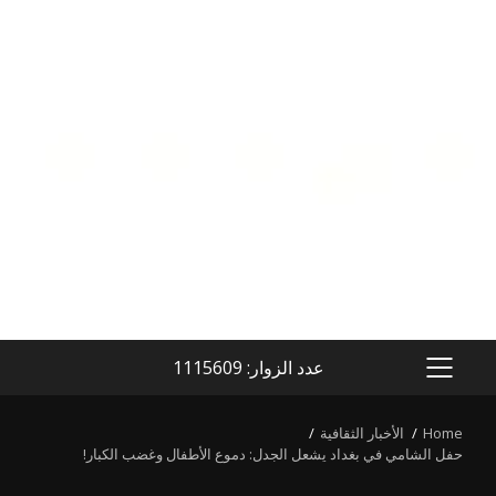
عدد الزوار: 1115609
PRIMARY
MENU
Home
الأخبار الثقافية
حفل الشامي في بغداد يشعل الجدل: دموع الأطفال وغضب الكبار!