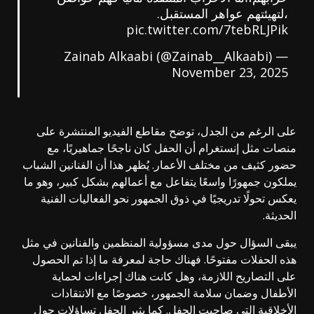
،لتهيئتهم عواهر المستقبل.
pic.twitter.com/7tebRLJPik
— Zainab Alkaabi (@Zainab__Alkaabi)
November 23, 2025
على الرغم من الجدل، توضح مقاطع الفيديو المنتشرة على
منصات مثل إنستغرام أن الحفل كان ناجحًا جماهيريًا، مع
حضور كثيف من مختلف الأعمار. يُظهر هذا أن الفنانين الشباب
يملكون جمهورًا واسعًا يتفاعل مع أعمالهم بشكل كبير، وهو ما
يعكس تحولًا تدريجيًا في ذوق الجمهور نحو الفعاليات الفنية
الحديثة.
يبقى السؤال حول مدى مسؤولية المنظمين والفنانين في مثل
هذه الحفلات مفتوحًا. فهناك حاجة لمعرفة ما إذا تم الحصول
على التصاريح اللازمة، وهل كانت هناك إجراءات لحماية
الأطفال وضمان سلامة الجمهور، خصوصًا مع الانتقادات
الأخلاقية التي صاحبت الحفل. كما يثير الحفل تساؤلات حول