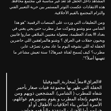
المشاهد داخل الحفل قد تُعد غير مناسبة في مجتمع محافظ.
هذه الانتقادات عكست التوتر المستمر بين حرية التعبير الفني
والتزام المجتمع بالقيم الأخلاقية.
ومن التعليقات التي وردت على المنصات الرقمية: “هو هذا
الشامي منو وشنو وشوكت صار مطرب حتى يجي يغني في
بغداد !!!! بغداد العظيمة، معقولة مغنيين الملاهي صاروا فانيين
ويحيون حفلات في العراق ؟ وشنو هالمراهقين
اللي
حاضرين
الحفلة له اللي نشوفه اليوم ما عاد مجرد تصرّف عابر،
مطرب؟ كيف يُسمح لفتاة عمرها12 سنة تعيش مشاعر ما
تفهمها أصلاً؟”.
#العراق
#معاً_لمحاربة_البيدوفيليا
الحفلة التي ظهر بها مجموعة فتيات صغار بأحمر
شفاه للمطرب ( الشامي). المشجعين ذويهم ومن
يدفعهم بإتجاه المطرب و يقوم بتصويرهم عوائلهم،
الأسرة أساس بناء أخلاقيات الأطفال أو أو
خرابهم،أما الأحزاب المتنفذة مالياً فهم حواضن