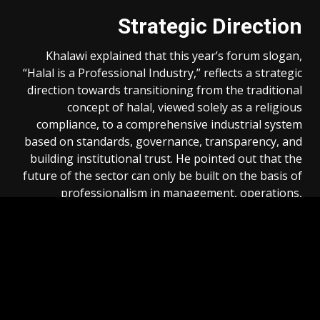
Strategic Direction
Khalawi explained that this year’s forum slogan,
“Halal is a Professional Industry,” reflects a strategic
direction towards transitioning from the traditional
concept of halal, viewed solely as a religious
compliance, to a comprehensive industrial system
based on standards, governance, transparency, and
building institutional trust. He pointed out that the
future of the sector can only be built on the basis of
professionalism in management, operations,
financing, and marketing.
Khalawi noted that there is no platform more fitting
or authentic than Makkah for leaders to gather and
shape the future of the halal industry, indicating that
this does not undermine the roles of other
international platforms or compete with them, but