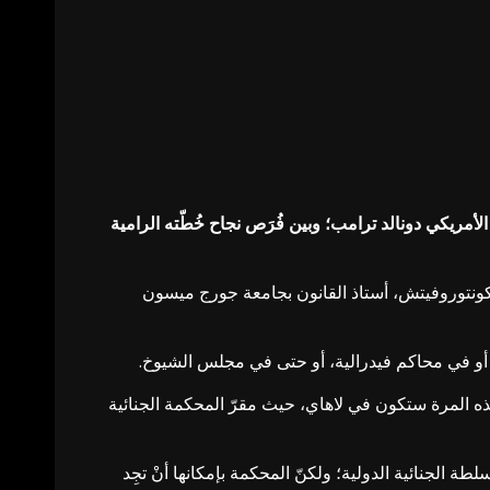
لأمريكي دونالد ترامب؛ وبين فُرَص نجاح خُطّته الرامية
 كونتوروفيتش، أستاذ القانون بجامعة جورج ميسون
، أو في محاكم فيدرالية، أو حتى في مجلس الشيوخ.
ذه المرة ستكون في لاهاي، حيث مقرّ المحكمة الجنائية
 الجنائية الدولية؛ ولكنّ المحكمة بإمكانها أنْ تجِد