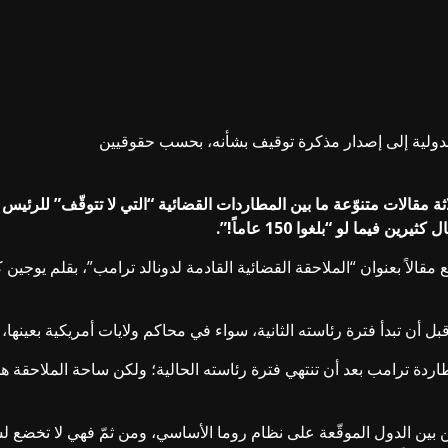
 الدولية إلى إصدار مذكرة توقيف بشأنه، بحسب حقوقيين
 مقالات متنوّعة ما بين المطاردات القضائية “التي لا تتوقّف” للرئيس ا
فيما لو “بلغوا 150 عاماً!”.
لاً بعنوان “الملاحقة القضائية القادمة لدونالد ترامب”، بقلم يوجين
ل أن تبدأ فترة رئاسته الثانية، سواء في محاكم ولايات أمريكية بعينها
ردة ترامب بعد أن تنتهي فترة رئاسته الحالية؛ ولكن ساحة الملاحقة ه
بين الدول الموقّعة على نظام روما الأساسي، ومن ثمّ فهي لا تخضع لسلطة