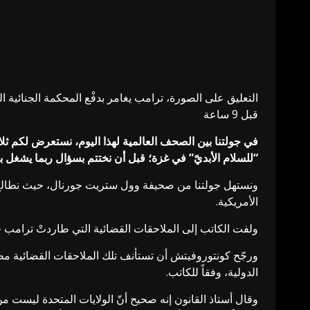
التعليق على الصورة،
ترامب يغامر بدفْع المحكمة الجنائية
قبل 9 ساعة
في جولتنا بين الصحف العالمية لهذا اليوم، نستعرض لكم ثلاثة
“للسلام الأبديّ” في غزة؛ قبل أن نختتم بسؤال ربما يشغل بال كثيرين 
ونستهل جولتنا من صحيفة وول ستريت جورنال، حيث نطالع مقا
الأمريكية.
ولفت الكاتب إلى الملاحقات القضائية التي طاردتْ ترامب قب
ورجّح كونتوروفيتش أن تستأنف تلك الملاحقات القضائية مطا
الدولية، وفقاً للكاتب.
وقال أستاذ القانون إنه صحيح أنّ الولايات المتحدة ليست من 