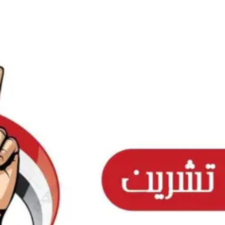
Ski
t
conten