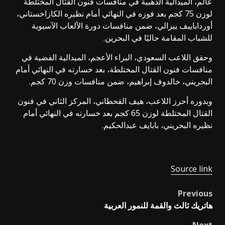
عالم، الميدالية الذهبية في منافسات فنون القتال المختلطة
لوزن 75 كجم بعد فوزه في النهائي أمام نظيره الكازاخستاني،
أورداباييف ييرالي، ضمن منافسات دورة الألعاب الآسيوية
للشباب المقامة حاليًا في البحرين.
وحقق اللاعب السعودي، البراء الأعجم، الميدالية الفضية في
منافسات فنون القتال المختلطة، بعد خسارته في النهائي أمام
البحريني، خالدوف إبراهيم، ضمن منافسات وزن 70 كجم.
وبدوره أحرز اللاعب، هيف القحطاني، المركز الثاني في فنون
القتال المختلطة لوزن 65 كجم بعد خسارته في النهائي أمام
نظيره البحريني، بابايف عبدالحكيم.
Source link
Previous
Post
هاتريك ثالث والقمة للنمور العربية
navigation