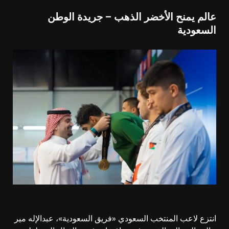
عالم يمنح الأخضر الذهب – جريدة الوطن
السعودية
انتزع لاعب المنتخب السعودي «فريق السعودية»، عبدالإله مير