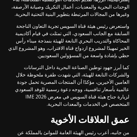
الوحدات البحرية والمعديات، أعمال التكريك وصيانة الأرصفة،
وغيرها من المجالات المرتبطة بتطوير البنية التحتية البحرية.
واستعرض رئيس هيئة قناة السويس تجربة التعاون الناجحة
السابقة مع الجانب السعودي، التي تمثلت في قيام أكاديمية
المحاكاة والتدريب البحري التابعة للهيئة بنمذجة ميناء رأس
الخير تمهيدًا لمشروع ازدواج قناة الاقتراب، وهو المشروع الذي
حظي بإشادة واسعة من المسؤولين السعوديين.
كما أبرز جهود توطين الصناعة البحرية داخل الترسانات
والشركات التابعة للهيئة، التي شهدت طفرة ملحوظة خلال
العامين الأخيرين، مؤكدًا أن المنتجات المصرية تحمل جودة
عالمية بأسعار تنافسية، ووجه دعوة رسمية للوفد السعودي
لزيارة جناح هيئة قناة السويس في معرض IME 2026
المتخصص في الخدمات والمعدات البحرية.
عمق العلاقات الأخوية
من جانبه، أعرب رئيس الهيئة العامة للموانئ بالمملكة عن