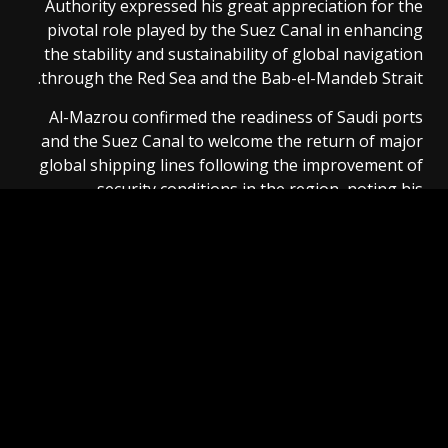
Authority expressed his great appreciation for the
pivotal role played by the Suez Canal in enhancing
the stability and sustainability of global navigation
through the Red Sea and the Bab-el-Mandeb Strait.
Al-Mazrou confirmed the readiness of Saudi ports
and the Suez Canal to welcome the return of major
global shipping lines following the improvement of
security conditions in the region, noting his
country’s desire for serious cooperation with the
Suez Canal Authority in the field of building ferries,
in addition to benefiting from the expertise of
Egyptian companies in dredging works and dock
development, especially with the major projects
underway at the Islamic Port of Jeddah and several
other ports.
The meeting concluded with both sides affirming the
depth of fraternal relations between Egypt and
Saudi Arabia, and that the coming period will witness