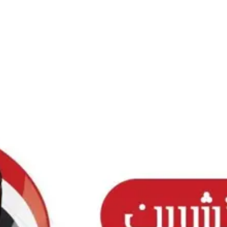
Ski
t
conten