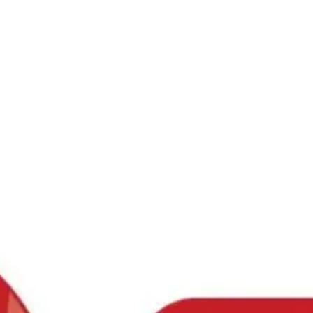
Ski
t
conten