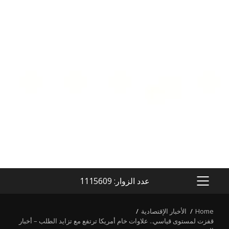
عدد الزوار: 1115609
PRIMARY
MENU
Home
الأخبار الإقتصادية
قفزت لمستوى قياسي.. علاوات خام أمريكا ترتفع مع تزايد الطلب – أخبار