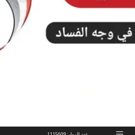
عدد الزوار: 1115609