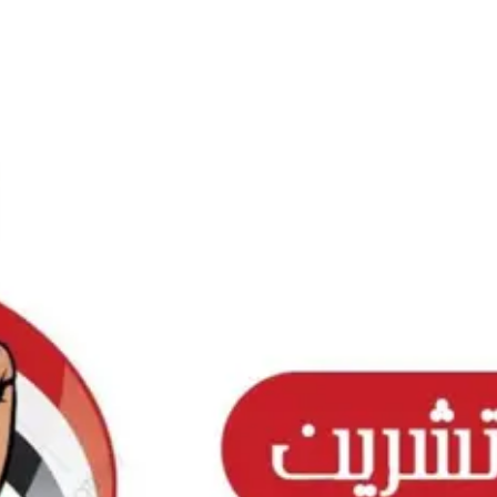
Ski
t
conten