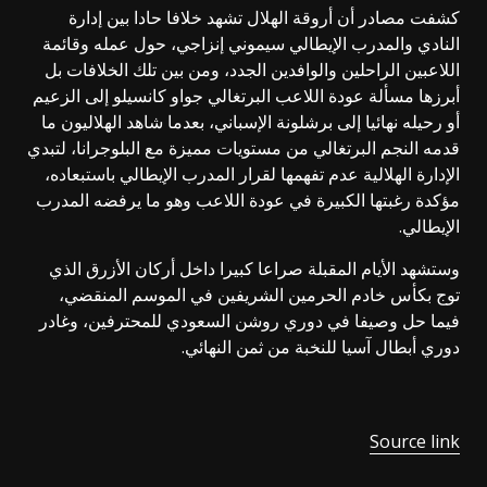
كشفت مصادر أن أروقة الهلال تشهد خلافا حادا بين إدارة
النادي والمدرب الإيطالي سيموني إنزاجي، حول عمله وقائمة
اللاعبين الراحلين والوافدين الجدد، ومن بين تلك الخلافات بل
أبرزها مسألة عودة اللاعب البرتغالي جواو كانسيلو إلى الزعيم
أو رحيله نهائيا إلى برشلونة الإسباني، بعدما شاهد الهلاليون ما
قدمه النجم البرتغالي من مستويات مميزة مع البلوجرانا، لتبدي
الإدارة الهلالية عدم تفهمها لقرار المدرب الإيطالي باستبعاده،
مؤكدة رغبتها الكبيرة في عودة اللاعب وهو ما يرفضه المدرب
الإيطالي.
وستشهد الأيام المقبلة صراعا كبيرا داخل أركان الأزرق الذي
توج بكأس خادم الحرمين الشريفين في الموسم المنقضي،
فيما حل وصيفا في دوري روشن السعودي للمحترفين، وغادر
دوري أبطال آسيا للنخبة من ثمن النهائي.
Source link