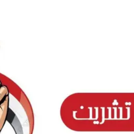
Ski
t
conten